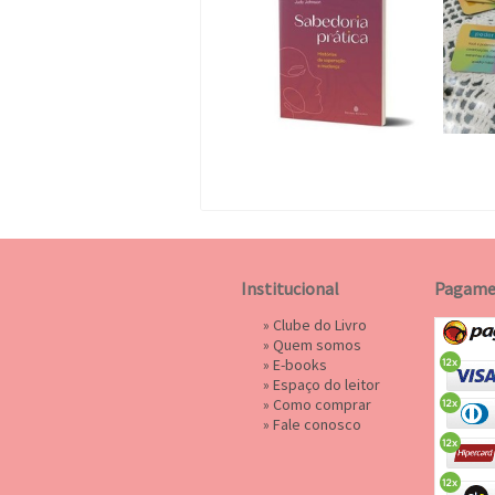
Institucional
Pagame
»
Clube do Livro
»
Quem somos
»
E-books
»
Espaço do leitor
»
Como comprar
»
Fale conosco