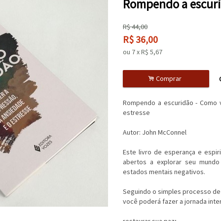
Rompendo a escuri
R$
44,00
R$
36,00
ou
7
x
R$
5,67
.
Comprar
Rompendo a escuridão - Como v
estresse
Autor: John McConnel
Este livro de esperança e espir
abertos a explorar seu mundo 
estados mentais negativos.
Seguindo o simples processo de 
você poderá fazer a jornada inter