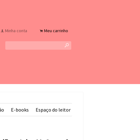
Minha conta
Meu carrinho
f
.
s
ão
E-books
Espaço do leitor