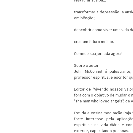
restaurar sua paz;
transformar a depressão, a ans
em bênção;
descobrir como viver uma vida de
criar um futuro melhor.
Comece sua jornada agora!
Sobre o autor:
John McConnel é palestrante, 
professor espiritual e escritor q
Editor de "Vivendo nossos val
fora com o objetivo de mudar o 
"The man who loved angels", de 
Estuda e ensina meditação Raja
forte interesse pela aplicaçã
espirituais na vida diária e c
exterior, capacitando pessoas.