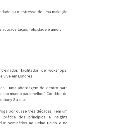
iedade ou o estresse de uma maldição
 autoaceitação, felicidade e amor;
treinador, facilitador de wokshops,
ue vive em Londres.
ores - uma abordagem de dentro para
nosso mundo para melhor". Coeditor de
Anthony Strano.
 Yoga por quase três décadas. Tem um
o prática dos príncipios e insights
onduz seminários no Reino Unido e no