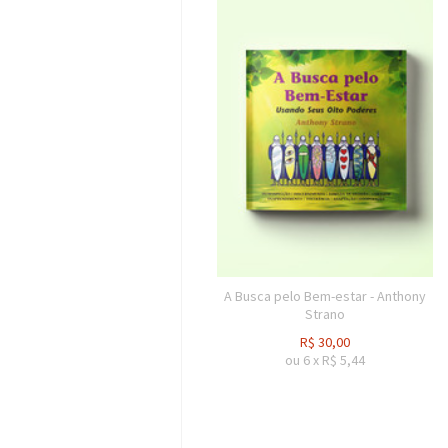
A Busca pelo Bem-estar - Anthony
Strano
R$
30,00
ou
6
x
R$
5,44