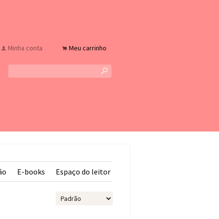
Minha conta
Meu carrinho
f
.
s
ão
E-books
Espaço do leitor