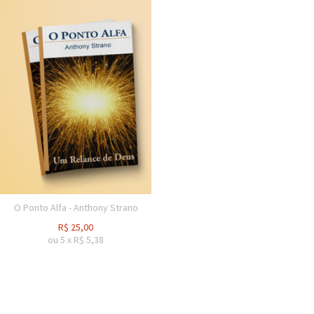
O Ponto Alfa - Anthony Strano
R$
25,00
ou
5
x
R$
5,38