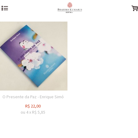
4
O Presente da Paz - Enrique Simó
R$
22,00
ou
4
x
R$
5,85