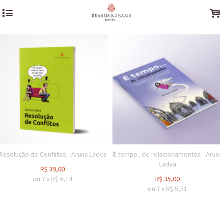
4
Resolução de Conflitos - Aruna Ladva
É tempo...de relacionamentos - Arun
Ladva
R$
39,00
ou
7
x
R$
6,14
R$
35,00
ou
7
x
R$
5,51