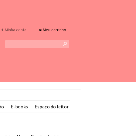
Minha conta
Meu carrinho
f
.
s
ão
E-books
Espaço do leitor