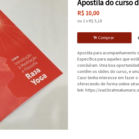
Apostila do curso 
R$
10,00
ou
2
x
R$
5,18
.
Comprar
Apostila para acompanhamento d
Específica para aqueles que estã
concluíram. Uma boa oportunidade
contêm os slides do curso, e um
Caso tenha interesse em fazer 
oferecendo de forma online atra
link: https://ead.brahmakumaris.o