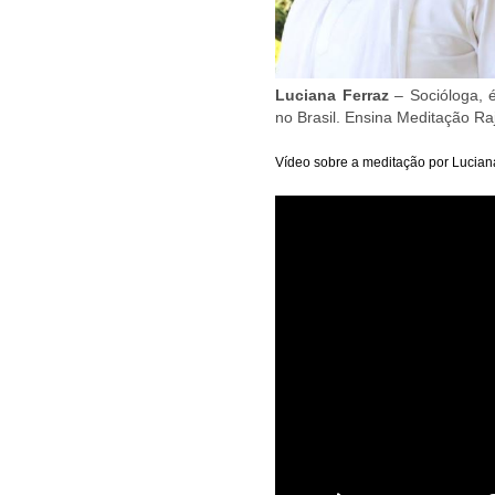
Luciana Ferraz
– Socióloga, 
no Brasil. Ensina Meditação Ra
Vídeo sobre a meditação por Luciana