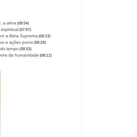
r, a alma
(08:54)
espiritual
(07:07)
om a Alma Suprema
(08:23)
os e ações puros
(08:26)
o do tempo
(08:53)
rvore da humanidade
(08:12)