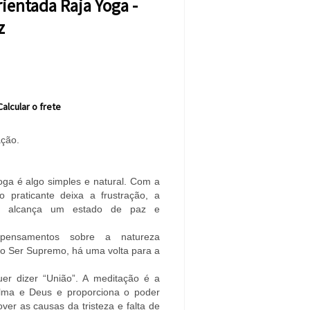
ientada Raja Yoga -
z
Calcular o frete
ção.
oga é algo simples e natural. Com a
o praticante deixa a frustração, a
e alcança um estado de paz e
 pensamentos sobre a natureza
 do Ser Supremo, há uma volta para a
uer dizer “União”. A meditação é a
alma e Deus e proporciona o poder
ver as causas da tristeza e falta de