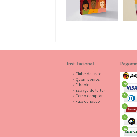
Institucional
Pagame
»
Clube do Livro
»
Quem somos
»
E-books
»
Espaço do leitor
»
Como comprar
»
Fale conosco