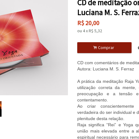
CD de meditação or
Luciana M. S. Ferra
R$
20,00
ou
4
x
R$
5,32
.
Comprar
CD com comentários de medita
Autora: Luciana M. S. Ferraz
A prática da meditação Raja Y
utilização correta da mente, 
preocupação e a tensão 
contentamento.
Ao criar conscientemente
verdadeira do ser individual e
plenitude desta relação.
Raja significa “Rei” e Yoga q
união mais elevada entre a 
espiritual necessário para remo