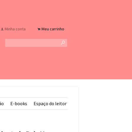
Minha conta
Meu carrinho
f
.
s
ão
E-books
Espaço do leitor