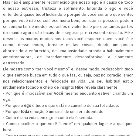
Mas não é amplamente reconhecido que nosso ego é a causa de todo
o nosso estresse, tristeza e sofrimento. Entenda o ego e você
entenderá quase tudo! Incluindo o porquê de você sentir o que sente,
por que você não se conhece muito bem, por que as pessoas podem
se comportar de modos estranhos e violentos e por que tantas partes
do mundo agora são locais de insegurança e crescente divisão. Mike
desvela os muitos modos nos quais você esquece quem você é e
como, desse modo, torna-se muitas coisas, desde um pouco
aborrecido a enfurecido, de uma ansiedade branda a habitualmente
amedrontadora, de brandamente desconfortável a altamente
estressado.
Ele mostra como “ser você mesmo” e, desse modo, redescobrir tudo
o que sempre busca em tudo o que faz, ou seja, paz no coração, amor
nos relacionamentos e felicidade na vida. Em seu habitual estilo
nitidamente focado e cheio de insights Mike revela claramente:
• Por que é impossível ser
você
mesmo enquanto estiver criando um
ego.
• Por que o
ego
é tudo o que está no caminho de sua felicidade.
• Por que
toda
emoção é um sinal de um ser adoentado.
• Como é uma vida sem ego e como ela é sentida.
• Como escolher o que você “sente” em qualquer lugar e a qualquer
hora.
• Como recuperar seu estado natural e ser você mesmo... novamente!