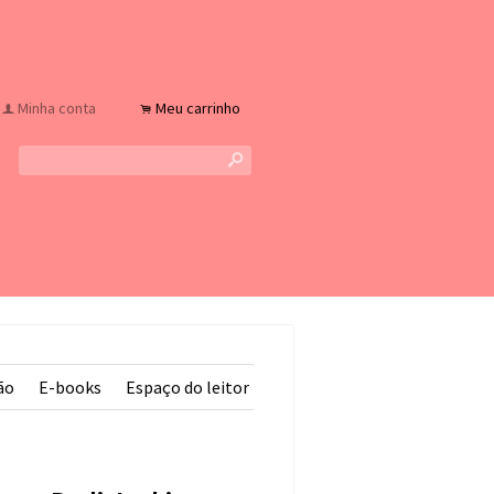
Minha conta
Meu carrinho
f
.
s
ão
E-books
Espaço do leitor