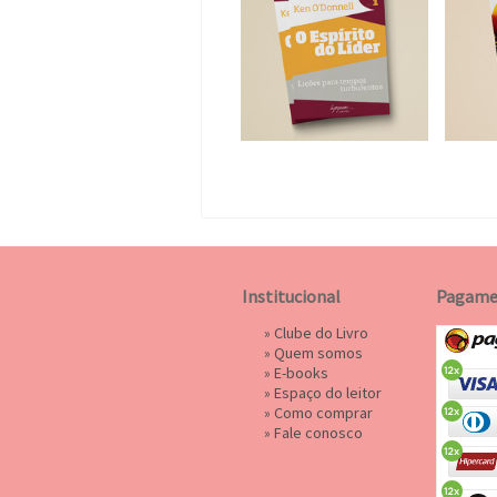
Institucional
Pagame
»
Clube do Livro
»
Quem somos
»
E-books
»
Espaço do leitor
»
Como comprar
»
Fale conosco