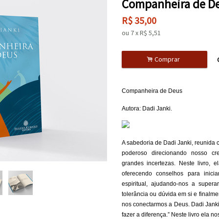
Companheira de De
R$
35,00
ou
7
x
R$
5,51
.
Comprar
Companheira de Deus
Autora: Dadi Janki.
A sabedoria de Dadi Janki, reunida 
poderoso direcionando nosso cre
grandes incertezas. Neste livro, e
oferecendo conselhos para inici
espiritual, ajudando-nos a super
tolerância ou dúvida em si e finalm
nos conectarmos a Deus. Dadi Janki
fazer a diferença.” Neste livro ela 