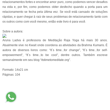
relacionamentos fortes e encontrar amor puro, como podemos vencer desafios
na vida e, por fim, como podemos obter desfecho quando a porta para um
relacionamento se fecha pela última vez. Se você está cansado de soluções
rápidas, e quer chegar à raiz de seus problemas de relacionamento tanto com
os outros como com você mesmo, então este livro é para você.
Sobre a autora:
Aruna Ladva é professora de Meditação Raja Yoga há mais 30 anos.
Atualmente vive no Kwait onde coordena as atividades da Brahma Kumaris. É
autora de diversos livros como: “It`s time...for change”, “It`s time...for self-
empowerment”, “It`s time...to be cool”, dentre outros. Também escreve
semanalmente em seu blog “itstimetomeditate.org”.
Formato: 14x21 cm
Páginas: 104