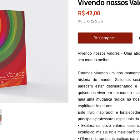
Vivendo nossos Val
R$
42,00
ou
8
x
R$
5,86
.
Comprar
Vivendo nossos Valores - Uma abor
seu mundo melhor.
Estamos vivendo um dos momentos
história do mundo. Sistemas soci
parecem estar desmoronando e h
quisermos viver em um mundo mais p
haja uma mudança radical na noss
espirituais interiores.
Este livro inspirador e fortalece
principais professores espirituais d
• Explora os doze valores essen
ecológico, mais justo e mais pacífico
• Oferece ferramentas práticas para