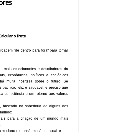
ores
Calcular o frete
dagem "de dentro para fora" para tornar
 mais emocionantes e desafiadores da
ais, econômicos, políticos e ecológicos
á muita incerteza sobre o futuro. Se
acífico, feliz e saudável, é preciso que
a consciência e um retorno aos valores
dor, baseado na sabedoria de alguns dos
o mundo:
ciais para a criação de um mundo mais
;
 a mudança e transformação pessoal; e