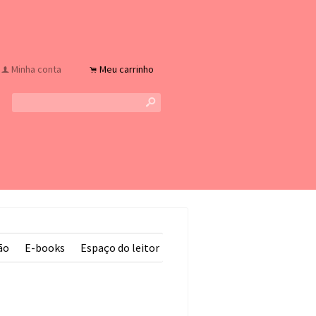
Minha conta
Meu carrinho
f
.
s
ão
E-books
Espaço do leitor