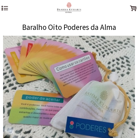
4
.
Baralho Oito Poderes da Alma