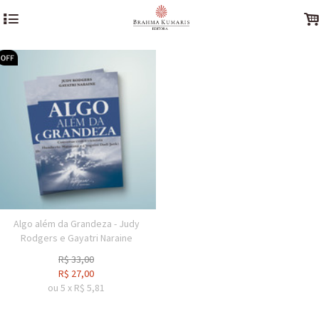
4
Algo além da Grandeza - Judy
Rodgers e Gayatri Naraine
R$
33,00
R$
27,00
ou
5
x
R$
5,81