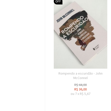
Rompendo a escuridão - John
McConnel
R$
44,00
R$
36,00
ou
7
x
R$
5,67