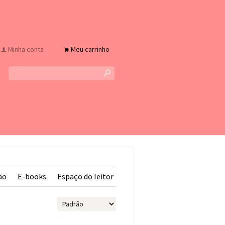
Minha conta
Meu carrinho
f
.
s
ão
E-books
Espaço do leitor