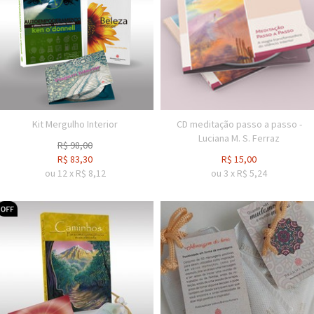
Kit Mergulho Interior
CD meditação passo a passo -
Luciana M. S. Ferraz
R$
98,00
R$
83,30
R$
15,00
ou
12
x
R$
8,12
ou
3
x
R$
5,24