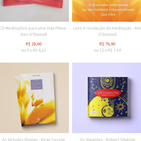
CD Meditações para uma Vida Plena -
Livro A revolução da meditação - Ke
Ken O'Donnell
O'Donnell
R$
28,60
R$
76,90
ou
5
x
R$
6,15
ou
12
x
R$
7,50
As Virtudes Divinas - Kiran Coyote
Os Viajantes - Robert Shubow