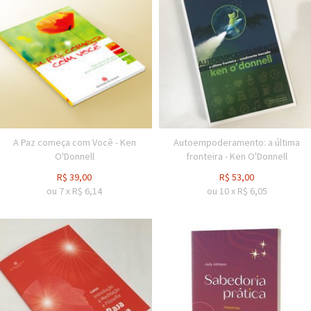
A Paz começa com Você - Ken
Autoempoderamento: a última
O'Donnell
fronteira - Ken O'Donnell
R$
39,00
R$
53,00
ou
7
x
R$
6,14
ou
10
x
R$
6,05