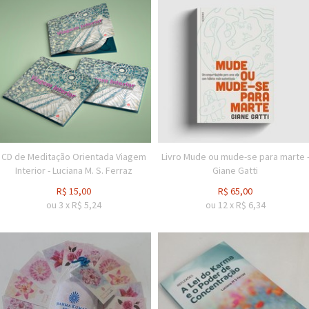
CD de Meditação Orientada Viagem
Livro Mude ou mude-se para marte 
Interior - Luciana M. S. Ferraz
Giane Gatti
R$
15,00
R$
65,00
ou
3
x
R$
5,24
ou
12
x
R$
6,34