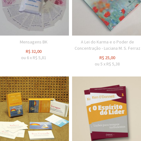
Mensagens BK
A Lei do Karma e o Poder de
Concentração - Luciana M. S. Ferraz
R$
32,00
ou
6
x
R$
5,81
R$
25,00
ou
5
x
R$
5,38