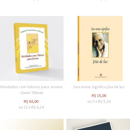
Atividades com Valores para Jovens
Seu nome significa jóia de luz
- Diane Tillman
R$
15,00
R$
63,00
ou
3
x
R$
5,24
ou
12
x
R$
6,14