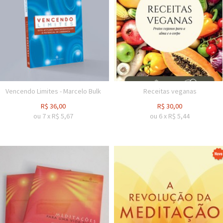
Vencendo Limites - Marcelo Bulk
Receitas veganas
R$
36,00
R$
30,00
ou
7
x
R$
5,67
ou
6
x
R$
5,44