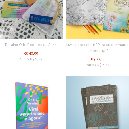
Baralho Oito Poderes da Alma
Livro para colorir "Para criar e mante
esperança"
R$
40,00
ou
8
x
R$
5,58
R$
32,00
ou
6
x
R$
5,81