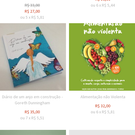
R$
33,00
ou
6
x
R$
5,44
R$
27,00
ou
5
x
R$
5,81
Diário de um anjo em construção -
Alimentação não Violenta
Goreth Dunningham
R$
32,00
R$
35,00
ou
6
x
R$
5,81
ou
7
x
R$
5,51