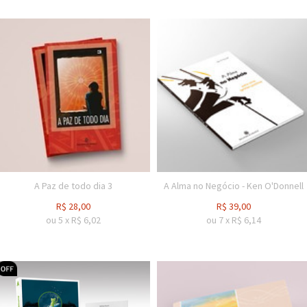
A Paz de todo dia 3
A Alma no Negócio - Ken O'Donnell
R$
28,00
R$
39,00
ou
5
x
R$
6,02
ou
7
x
R$
6,14