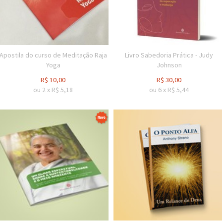
Apostila do curso de Meditação Raja
Livro Sabedoria Prática - Judy
Yoga
Johnson
R$
10,00
R$
30,00
ou
2
x
R$
5,18
ou
6
x
R$
5,44