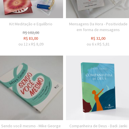
Kit Meditação e Equilíbrio
Mensagens Da Hora - Positividade
em forma de mensagens
R$
102,00
R$
83,00
R$
32,00
ou
12
x
R$
8,09
ou
6
x
R$
5,81
Sendo você mesmo - Mike George
Companheira de Deus - Dadi Janki