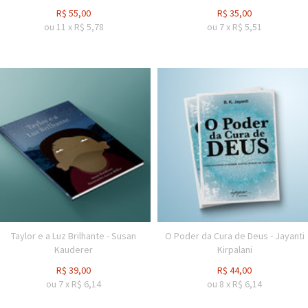
R$
55,00
R$
35,00
ou
11
x
R$
5,78
ou
7
x
R$
5,51
Taylor e a Luz Brilhante - Susan
O Poder da Cura de Deus - Jayanti
Kauderer
Kirpalani
R$
39,00
R$
44,00
ou
7
x
R$
6,14
ou
8
x
R$
6,14