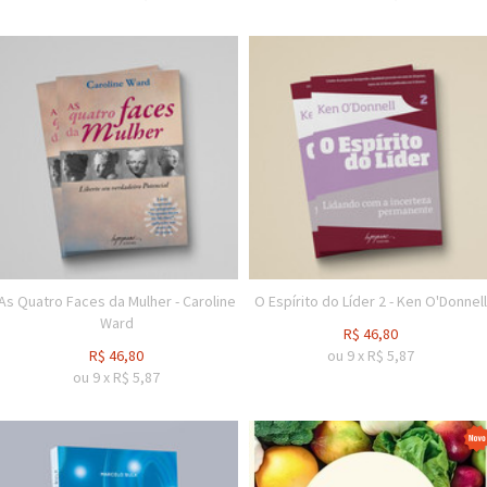
As Quatro Faces da Mulher - Caroline
O Espírito do Líder 2 - Ken O'Donnell
Ward
R$
46,80
R$
46,80
ou
9
x
R$
5,87
ou
9
x
R$
5,87