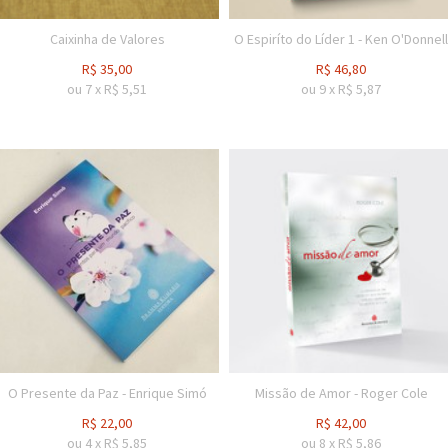
Caixinha de Valores
O Espiríto do Líder 1 - Ken O'Donnell
R$
35,00
R$
46,80
ou
7
x
R$
5,51
ou
9
x
R$
5,87
O Presente da Paz - Enrique Simó
Missão de Amor - Roger Cole
R$
22,00
R$
42,00
ou
4
x
R$
5,85
ou
8
x
R$
5,86