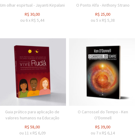
Um olhar espirtual - Jayanti Kirpalani
O Ponto Alfa - Anthony Strano
R$
30,00
R$
25,00
ou
6
x
R$
5,44
ou
5
x
R$
5,38
Guia prático para aplicação de
O Carrossel do Tempo - Ken
valores humanos na Educação
O'Donnell
R$
58,00
R$
39,00
ou
11
x
R$
6,09
ou
7
x
R$
6,14