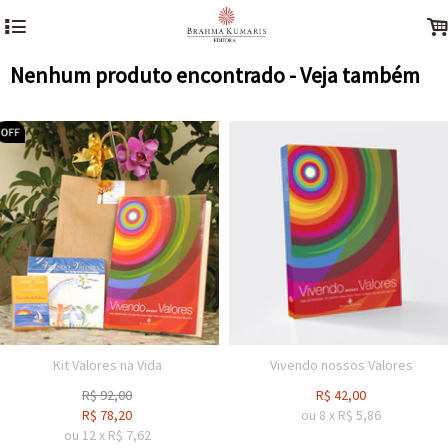
4
Nenhum produto encontrado - Veja também
Kit Valores na Vida
Vivendo nossos Valores
R$
92,00
R$
42,00
R$
78,20
ou
8
x
R$
5,86
ou
12
x
R$
7,62