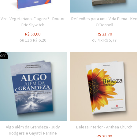
Virei Vegetariano. E agora? - Doutor
Reflexões para uma Vida Plena - Ke
Eric Slywitch
O'Donnell
R$
59,00
R$
21,70
ou
11
x
R$
6,20
ou
4
x
R$
5,77
Algo além da Grandeza - Judy
Beleza Interior - Anthea Church
Rodgers e Gayatri Naraine
R$
30,00