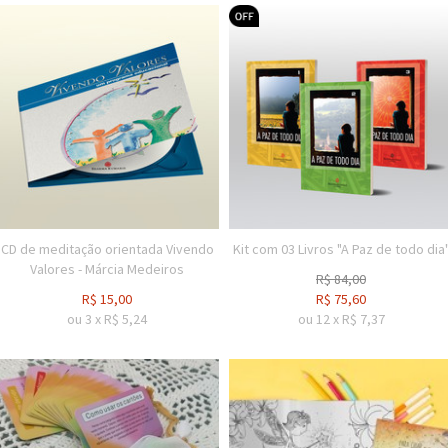
CD de meditação orientada Vivendo
Kit com 03 Livros "A Paz de todo dia
Valores - Márcia Medeiros
R$
84,00
R$
15,00
R$
75,60
ou
3
x
R$
5,24
ou
12
x
R$
7,37