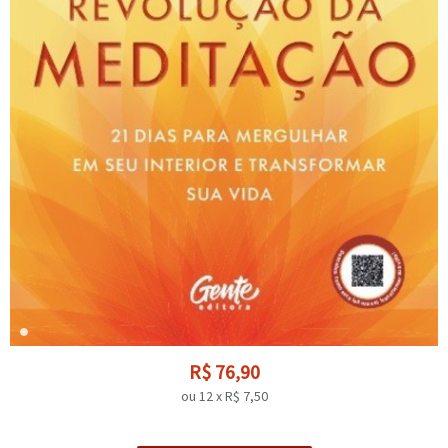
R$
76,90
ou
12
x
R$
7,50