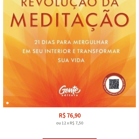
R$
76,90
ou
12
x
R$
7,50