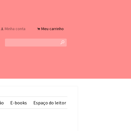
Minha conta
Meu carrinho
f
.
s
ão
E-books
Espaço do leitor