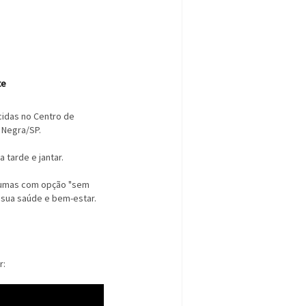
te
cidas no Centro de
 Negra/SP.
 tarde e jantar.
algumas com opção "sem
 sua saúde e bem-estar.
r: