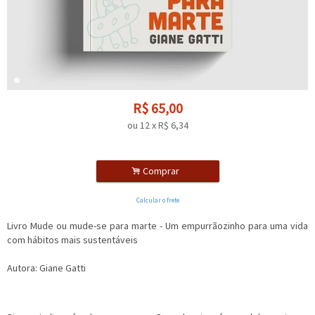
R$
65,00
ou
12
x
R$
6,34
.
Comprar
Calcular o frete
Livro Mude ou mude-se para marte - Um empurrãozinho para uma vida
com hábitos mais sustentáveis
Autora: Giane Gatti