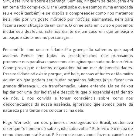
Sim, este livro é sobre esperança. Sem ela, ninguém se debruçaria em
um tema tão complexo. Giane Gatti sabe que estamos numa enrascada
(eu e você também) e se dispôs a compreender como nos metemos
nela. Não por um gosto mórbido por notícias alarmantes, nem para
fazer a reconstituição de um crime. O crime está em curso e podemos
mudar seu desfecho. Estamos diante de um caso em que ameaça e
ameaçado são o mesmo personagem.
Em contato com uma realidade tão grave, não sabemos que papel
assumir. Pensar em todas as transformações que precisamos
promover nos paralisa e passamos a imaginar que nada pode ser feito.
Giane prova que estamos enganados: há um mar de possibilidades.
Essa realidade só existe porque, até hoje, nossas atitudes estão muito
aquém do que podem ser. Mudar pequenos hábitos já vai fazer uma
grande diferença. E, de transformação, Giane entende. Ela se deixou
lapidar por uma dor indizível e descobriu que o essencial está dentro
de nós. E nos convida a tomar consciência sobre como nos
desconectamos da nossa essência, ignorando que somos parte da
natureza para tentar nos colocar acima dela.
Hugo Werneck, um dos primeiros ecologistas do Brasil, costumava
dizer que “o homem só sabe ir, não sabe voltar”. Este livro é o mapa de
como chegamos até aqui. E é com ele que vamos fazer o caminho de