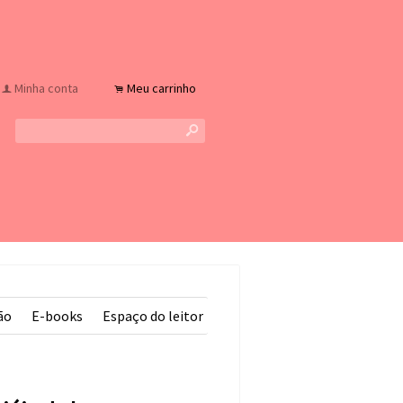
Minha conta
Meu carrinho
f
.
s
ão
E-books
Espaço do leitor