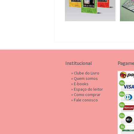
Institucional
Pagame
»
Clube do Livro
»
Quem somos
»
E-books
»
Espaço do leitor
»
Como comprar
»
Fale conosco