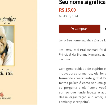
Seu nome significa 
R$
15,00
ou
3
x
R$
5,24
.
Comprar
Livro Seu nome significa jóia de l
Em 1969, Dadi Prakashmani foi d
Principal da Brahma Kumaris, q
nacional.
Com generosidade de espírito e 
motivadores primários, ela foi
tremendo crescimento global. Pa
tantos países é como ser uma gu
se pergunta a ela “como você
sorriso que funde leveza e aut
dessa organização é o amor, e
confiança e respeito”.