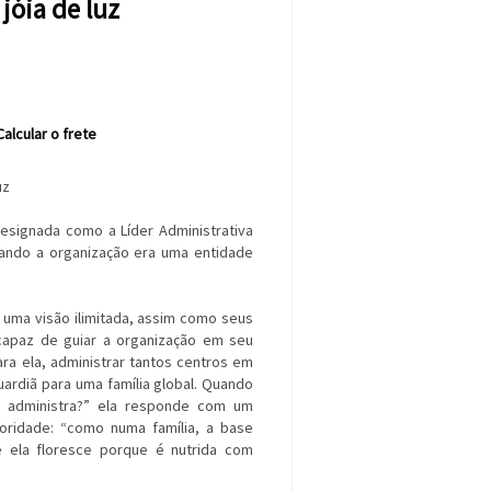
jóia de luz
Calcular o frete
uz
esignada como a Líder Administrativa
uando a organização era uma entidade
uma visão ilimitada, assim como seus
 capaz de guiar a organização em seu
ra ela, administrar tantos centros em
ardiã para uma família global. Quando
 administra?” ela responde com um
oridade: “como numa família, a base
 ela floresce porque é nutrida com