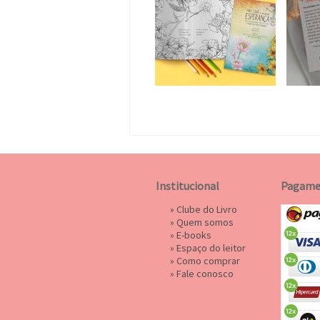
Institucional
Pagame
»
Clube do Livro
»
Quem somos
»
E-books
»
Espaço do leitor
»
Como comprar
»
Fale conosco