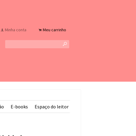
Minha conta
Meu carrinho
f
.
s
ão
E-books
Espaço do leitor