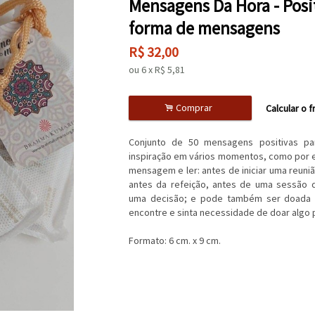
Mensagens Da Hora - Posi
forma de mensagens
R$
32,00
ou
6
x
R$
5,81
.
Comprar
Calcular o f
Conjunto de 50 mensagens positivas pa
inspiração em vários momentos, como por e
mensagem e ler: antes de iniciar uma reuniã
antes da refeição, antes de uma sessão d
uma decisão; e pode também ser doada
encontre e sinta necessidade de doar algo p
Formato: 6 cm. x 9 cm.