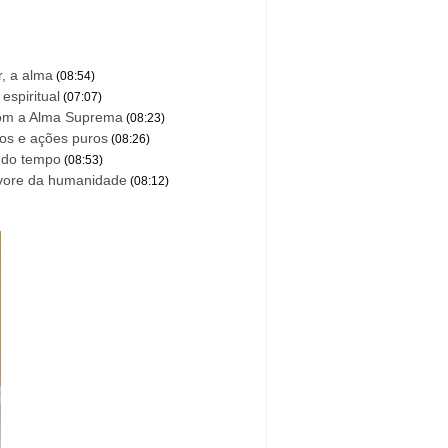
r, a alma
(08:54)
espiritual
(07:07)
om a Alma Suprema
(08:23)
os e ações puros
(08:26)
o do tempo
(08:53)
rvore da humanidade
(08:12)