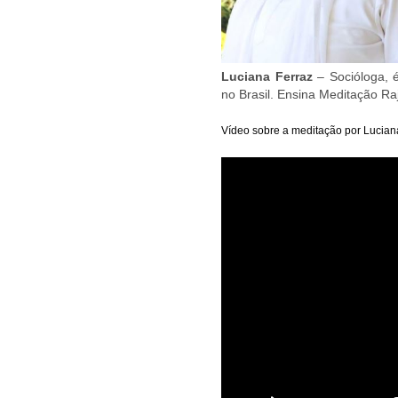
Luciana Ferraz
– Socióloga, 
no Brasil. Ensina Meditação Ra
Vídeo sobre a meditação por Luciana