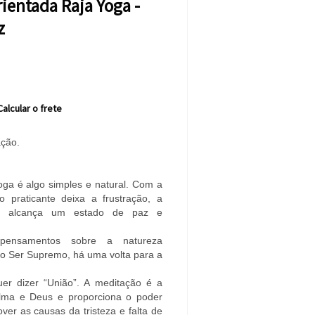
ientada Raja Yoga -
z
Calcular o frete
ção.
oga é algo simples e natural. Com a
o praticante deixa a frustração, a
e alcança um estado de paz e
 pensamentos sobre a natureza
 do Ser Supremo, há uma volta para a
uer dizer “União”. A meditação é a
alma e Deus e proporciona o poder
ver as causas da tristeza e falta de