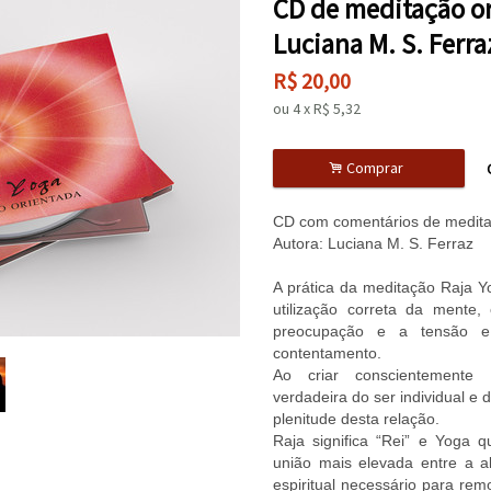
CD de meditação or
Luciana M. S. Ferra
R$
20,00
ou
4
x
R$
5,32
.
Comprar
CD com comentários de medita
Autora: Luciana M. S. Ferraz
A prática da meditação Raja Y
utilização correta da mente, 
preocupação e a tensão 
contentamento.
Ao criar conscientemente
verdadeira do ser individual e
plenitude desta relação.
Raja significa “Rei” e Yoga q
união mais elevada entre a 
espiritual necessário para remo