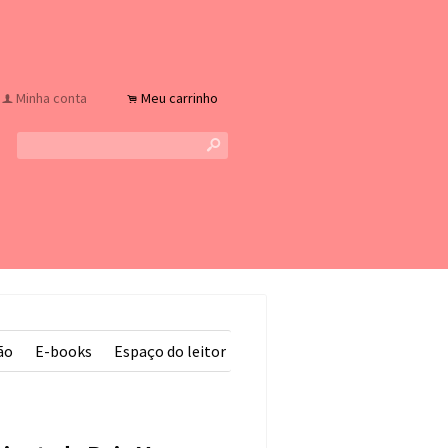
Minha conta
Meu carrinho
f
.
s
ão
E-books
Espaço do leitor