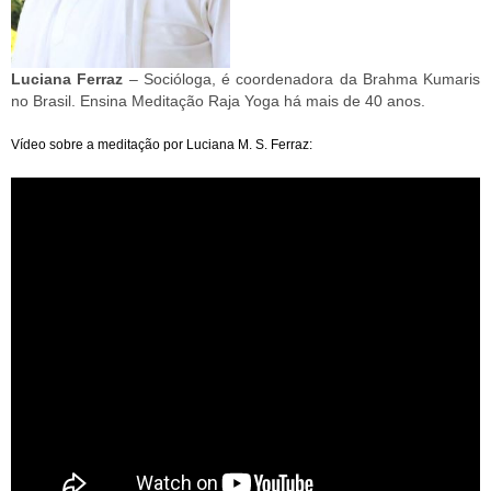
Luciana Ferraz
– Socióloga, é coordenadora da Brahma Kumaris
no Brasil. Ensina Meditação Raja Yoga há mais de 40 anos.
Vídeo sobre a meditação por Luciana M. S. Ferraz: