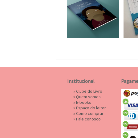
Institucional
Pagame
»
Clube do Livro
»
Quem somos
»
E-books
»
Espaço do leitor
»
Como comprar
»
Fale conosco