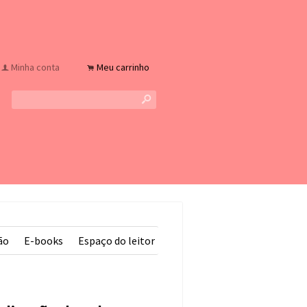
Minha conta
Meu carrinho
f
.
s
ão
E-books
Espaço do leitor