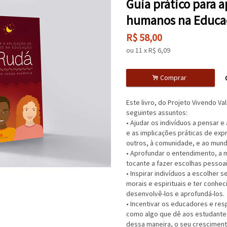
Guia prático para a
humanos na Educa
R$
58,00
ou
11
x
R$
6,09
.
Comprar
Este livro, do Projeto Vivendo V
seguintes assuntos:
• Ajudar os indivíduos a pensar e 
e as implicações práticas de exp
outros, à comunidade, e ao mund
• Aprofundar o entendimento, a 
tocante a fazer escolhas pessoais
• Inspirar indivíduos a escolher 
morais e espirituais e ter conh
desenvolvê-los e aprofundá-los.
• Incentivar os educadores e re
como algo que dê aos estudantes 
dessa maneira, o seu cresciment