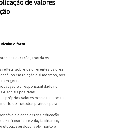
plicação de valores
ção
Calcular o frete
alores na Educação, aborda os
a refletir sobre os diferentes valores
ressá-los em relação a si mesmos, aos
o em geral.
motivação e a responsabilidade no
 e sociais positivas.
seus próprios valores pessoais, sociais,
ecimento de métodos práticos para
sponsáveis a considerar a educação
uma filosofia de vida, facilitando,
o global, seu desenvolvimento e