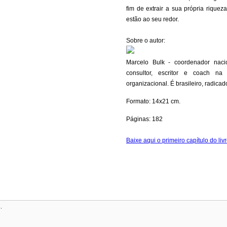
fim de extrair a sua própria rique
estão ao seu redor.
Sobre o autor:
Marcelo Bulk - coordenador nac
consultor, escritor e coach n
organizacional. É brasileiro, radic
Formato: 14x21 cm.
Páginas: 182
Baixe aqui o primeiro capítulo do liv