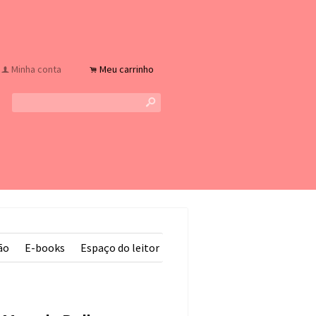
Minha conta
Meu carrinho
f
.
s
ão
E-books
Espaço do leitor