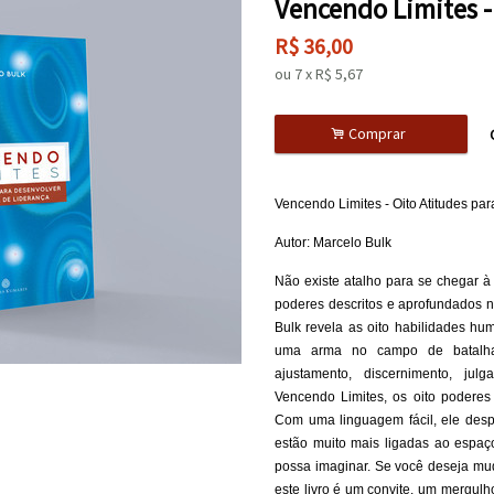
Vencendo Limites -
R$
36,00
ou
7
x
R$
5,67
.
Comprar
Vencendo Limites - Oito Atitudes pa
Autor: Marcelo Bulk
Não existe atalho para se chegar à 
poderes descritos e aprofundados ne
Bulk revela as oito habilidades h
uma arma no campo de batalha d
ajustamento, discernimento, julg
Vencendo Limites, os oito poderes
Com uma linguagem fácil, ele desp
estão muito mais ligadas ao espa
possa imaginar. Se você deseja mud
este livro é um convite, um mergulh