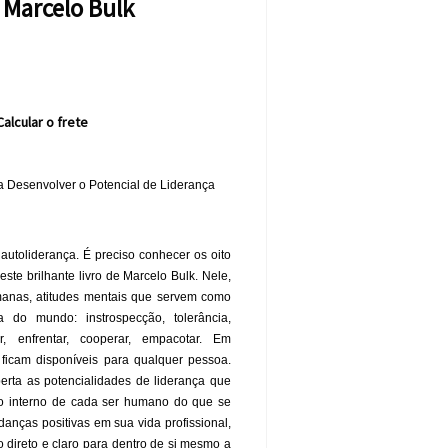
 Marcelo Bulk
Calcular o frete
ra Desenvolver o Potencial de Liderança
autoliderança. É preciso conhecer os oito
ste brilhante livro de Marcelo Bulk. Nele,
umanas, atitudes mentais que servem como
o mundo: instrospecção, tolerância,
ar, enfrentar, cooperar, empacotar. Em
 ficam disponíveis para qualquer pessoa.
erta as potencialidades de liderança que
ço interno de cada ser humano do que se
anças positivas em sua vida profissional,
o direto e claro para dentro de si mesmo a