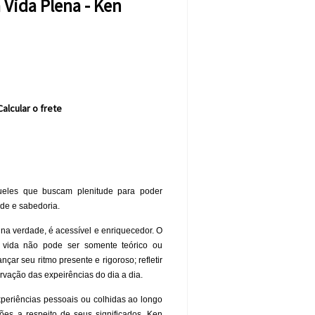
 Vida Plena - Ken
Calcular o frete
queles que buscam plenitude para poder
de e sabedoria.
 na verdade, é acessível e enriquecedor. O
vida não pode ser somente teórico ou
ar seu ritmo presente e rigoroso; refletir
rvação das expeirências do dia a dia.
periências pessoais ou colhidas ao longo
ões a respeito de seus significados, Ken