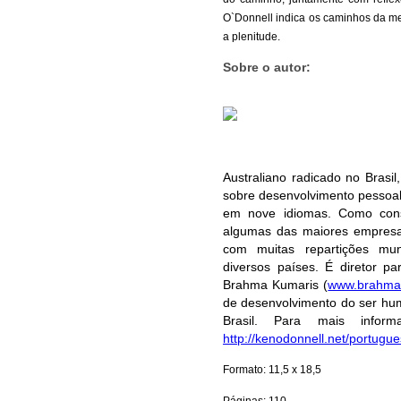
O`Donnell indica os caminhos da me
a plenitude.
Sobre o autor:
Australiano radicado no Brasil
sobre desenvolvimento pessoal 
em nove idiomas. Como consu
algumas das maiores empresa
com muitas repartições mun
diversos países. É diretor p
Brahma Kumaris (
www.brahmak
de desenvolvimento do ser hum
Brasil. Para mais infor
http://kenodonnell.net/portugu
Formato: 11,5 x 18,5