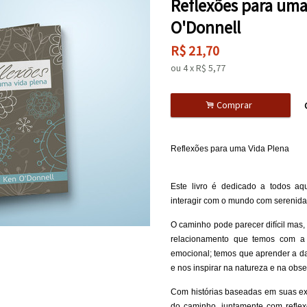
Reflexões para uma
O'Donnell
R$
21,70
ou
4
x
R$
5,77
.
Comprar
Reflexões para uma Vida Plena
Este livro é dedicado a todos a
interagir com o mundo com serenida
O caminho pode parecer difícil mas,
relacionamento que temos com a 
emocional; temos que aprender a danç
e nos inspirar na natureza e na obse
Com histórias baseadas em suas ex
do caminho, juntamente com reflex