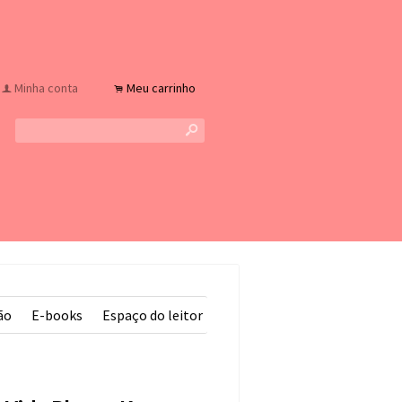
Minha conta
Meu carrinho
f
.
s
ão
E-books
Espaço do leitor