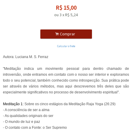
R$
15,00
ou
3
x
R$
5,24
.
Comprar
Calcular o frete
Autora: Luciana M. S. Ferraz
"Meditação indica um movimento pessoal para dentro chamado de
introversão, onde entramos em contato com o nosso ser interior e exploramos
todo o seu potencial, também conhecido como introspecção. Sua prática pode
ser através de vários métodos, mas aqui descrevemos três deles que são
especialmente significativos no processo de desenvolvimento espiritual".
Meditação 1:
Sobre os cinco estágios da Meditação Raja Yoga
(26:29)
- A consciência de ser a alma
- As qualidades originais do ser
- O mundo de luz e paz
- O contato com a Fonte: o Ser Supremo