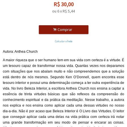
R$
30,00
ou
6
x
R$
5,44
.
Comprar
Calcular o frete
Autora: Anthea Church
A maior riqueza que o ser humano tem em sua vida com certeza é a virtude. É
um tesouro capaz de transformar nossa vida. Quantas vezes nos deparamos
com situações que nos abalam muito e não compreendemos que a solução
está dentro de nós mesmos. Segundo Ken O’Donnell, quem encontra esse
tesouro interior e possui uma determinação começa a ter outra experiência de
vida. No livro Beleza Interior, a escritora Anthea Church nos ensina a captar a
essência de trinta virtudes básicas que são reflexos da compreensão do
conhecimento espiritual e da prática da meditação. Nesse trabalho, a autora
nos explica e nos ensina como aplicar cada uma dessas virtudes no nosso
dia-a-dia. Não é por acaso que Beleza Interior é O Livro das Virtudes. O leitor
que conseguir aplicar cada uma delas na vida prática com certeza irá notar
uma grande transformação em seu modo de pensar e encarar as coisas.