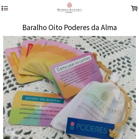
4
.
Baralho Oito Poderes da Alma