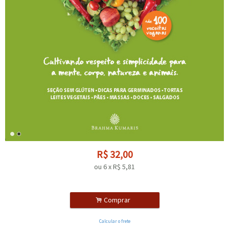
R$
32,00
ou
6
x
R$
5,81
.
Comprar
Calcular o frete