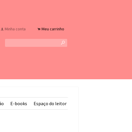
Minha conta
Meu carrinho
f
.
s
ão
E-books
Espaço do leitor