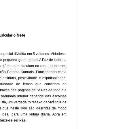
Calcular o frete
 especial dividida em 5 volumes. Virtudes e
sta pequena grande obra. A Paz de todo dia
diárias que circulam na rede da internet,
zação Brahma Kumaris. Funcionando como
 estímulo, positividade e espiritualidade.
variedade de temas que convidam ao
Através das páginas de "A Paz de todo dia
 a harmonia interior depende das escolhas
sta, um verdadeiro reflexo da vivência de
s que neste livro são descritas de modo
 Ideal para uma leitura diária. Abra em
deixe-se ser Paz.