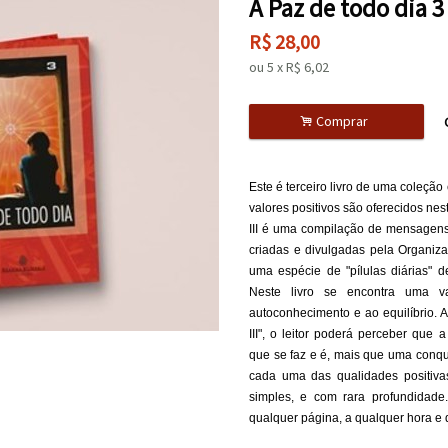
A Paz de todo dia 3
R$
28,00
ou
5
x
R$
6,02
.
Comprar
Este é terceiro livro de uma coleção
valores positivos são oferecidos ne
III é uma compilação de mensagens 
criadas e divulgadas pela Organi
uma espécie de "pílulas diárias" de
Neste livro se encontra uma 
autoconhecimento e ao equilíbrio. 
III", o leitor poderá perceber que
que se faz e é, mais que uma conqui
cada uma das qualidades positiva
simples, e com rara profundidade.
qualquer página, a qualquer hora e 