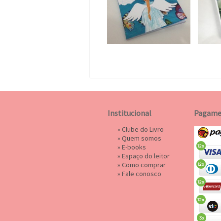
Institucional
Pagame
»
Clube do Livro
»
Quem somos
»
E-books
»
Espaço do leitor
»
Como comprar
»
Fale conosco