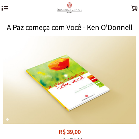
4
.
A Paz começa com Você - Ken O'Donnell
R$
39,00