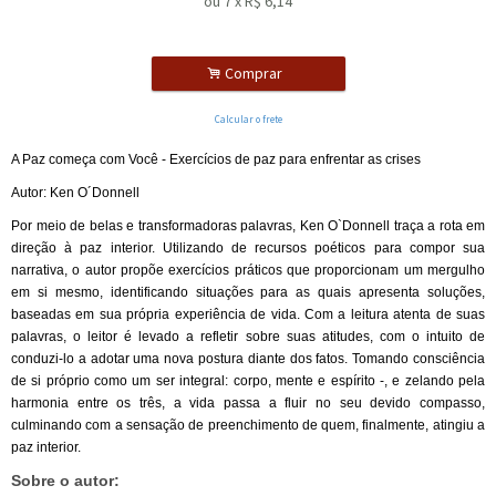
ou
7
x
R$
6,14
.
Comprar
Calcular o frete
A Paz começa com Você -
Exercícios de paz para enfrentar as crises
Autor: Ken O´Donnell
Por meio de belas e transformadoras palavras, Ken O`Donnell traça a rota em
direção à paz interior. Utilizando de recursos poéticos para compor sua
narrativa, o autor propõe exercícios práticos que proporcionam um mergulho
em si mesmo, identificando situações para as quais apresenta soluções,
baseadas em sua própria experiência de vida. Com a leitura atenta de suas
palavras, o leitor é levado a refletir sobre suas atitudes, com o intuito de
conduzi-lo a adotar uma nova postura diante dos fatos. Tomando consciência
de si próprio como um ser integral: corpo, mente e espírito -, e zelando pela
harmonia entre os três, a vida passa a fluir no seu devido compasso,
culminando com a sensação de preenchimento de quem, finalmente, atingiu a
paz interior.
Sobre o autor: