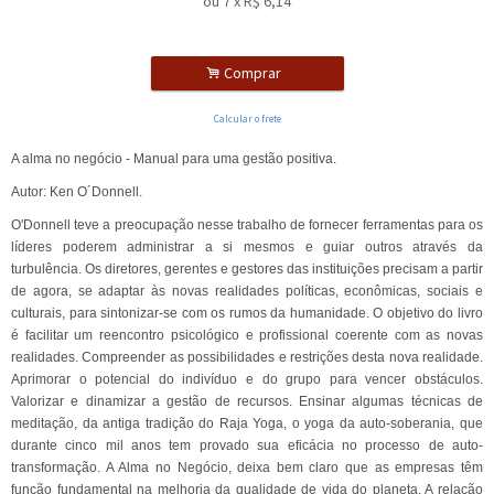
ou
7
x
R$
6,14
.
Comprar
Calcular o frete
A alma no negócio - Manual para uma gestão positiva.
Autor: Ken O´Donnell.
O'Donnell teve a preocupação nesse trabalho de fornecer ferramentas para os
líderes poderem administrar a si mesmos e guiar outros através da
turbulência. Os diretores, gerentes e gestores das instituições precisam a partir
de agora, se adaptar às novas realidades políticas, econômicas, sociais e
culturais, para sintonizar-se com os rumos da humanidade. O objetivo do livro
é facilitar um reencontro psicológico e profissional coerente com as novas
realidades. Compreender as possibilidades e restrições desta nova realidade.
Aprimorar o potencial do indivíduo e do grupo para vencer obstáculos.
Valorizar e dinamizar a gestão de recursos. Ensinar algumas técnicas de
meditação, da antiga tradição do Raja Yoga, o yoga da auto-soberania, que
durante cinco mil anos tem provado sua eficácia no processo de auto-
transformação. A Alma no Negócio, deixa bem claro que as empresas têm
função fundamental na melhoria da qualidade de vida do planeta. A relação